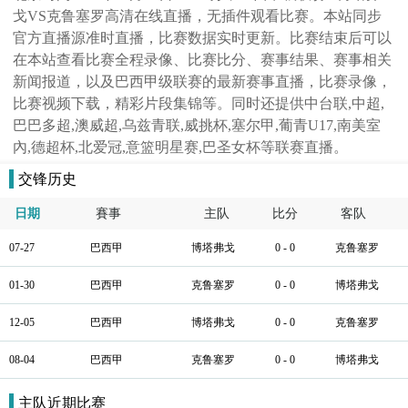
戈VS克鲁塞罗高清在线直播，无插件观看比赛。本站同步
官方直播源准时直播，比赛数据实时更新。比赛结束后可以
在本站查看比赛全程录像、比赛比分、赛事结果、赛事相关
新闻报道，以及巴西甲级联赛的最新赛事直播，比赛录像，
比赛视频下载，精彩片段集锦等。同时还提供中台联,中超,
巴巴多超,澳威超,乌兹青联,威挑杯,塞尔甲,葡青U17,南美室
內,德超杯,北爱冠,意篮明星赛,巴圣女杯等联赛直播。
交锋历史
日期
賽事
主队
比分
客队
07-27
巴西甲
博塔弗戈
0 - 0
克鲁塞罗
01-30
巴西甲
克鲁塞罗
0 - 0
博塔弗戈
12-05
巴西甲
博塔弗戈
0 - 0
克鲁塞罗
08-04
巴西甲
克鲁塞罗
0 - 0
博塔弗戈
主队近期比赛