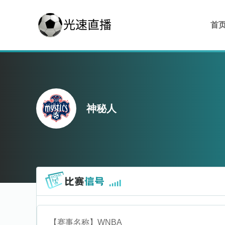
首
神秘人
【赛事名称】
WNBA