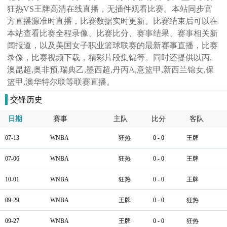
狂热VS王牌高清在线直播，无插件观看比赛。本站同步官
方直播源准时直播，比赛数据实时更新。比赛结束后可以在
本站查看比赛全程录像、比赛比分、赛事结果、赛事相关新
闻报道，以及美国女子职业篮球联赛的最新赛事直播，比赛
录像，比赛视频下载，精彩片段集锦等。同时还提供以丙,
澳昆超,奥非预,瑞典乙,墨西超,丹丙A,意篮甲,新西兰锦女,保
篮甲,澳华特尔联等联赛直播。
交锋历史
日期
賽事
主队
比分
客队
07-13
WNBA
狂热
0 - 0
王牌
07-06
WNBA
狂热
0 - 0
王牌
10-01
WNBA
狂热
0 - 0
王牌
09-29
WNBA
王牌
0 - 0
狂热
09-27
WNBA
王牌
0 - 0
狂热