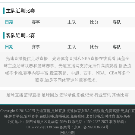
主队近期比赛
日期
賽事
主队
比分
客队
客队近期比赛
日期
賽事
主队
比分
客队
光速直播提供足球直播、光速体育直播和NBA直播在线观看,涵盖全
球主流足球联赛和篮球赛事。光速直播网支持无插件高清观看,播放流
畅不卡顿,赛事内容丰富,覆盖英超、中超、西甲、NBA、CBA等多个
联赛,满足不同体育迷的观赛需求。
足球直播
篮球直播
足球回放
篮球录像
影像记录
行业资讯
其他比赛
Copyright © 2016-2025 光速直播,足球直播,光速体育,NBA在线观看,免费高清,无插件直
播,体育平台,篮球赛事,在线转播,直播视频,免费视频,比赛转播,实时体育 版权所有
公司地址：陕西省顺义区龙华路156号 联系电话：159-2237-2071 联系邮箱：
OCwVcGv@139.com 备案号：
京ICP备2020036364号
网站地图