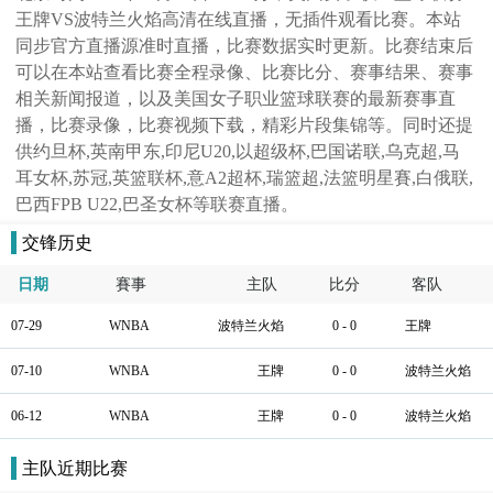
王牌VS波特兰火焰高清在线直播，无插件观看比赛。本站
同步官方直播源准时直播，比赛数据实时更新。比赛结束后
可以在本站查看比赛全程录像、比赛比分、赛事结果、赛事
相关新闻报道，以及美国女子职业篮球联赛的最新赛事直
播，比赛录像，比赛视频下载，精彩片段集锦等。同时还提
供约旦杯,英南甲东,印尼U20,以超级杯,巴国诺联,乌克超,马
耳女杯,苏冠,英篮联杯,意A2超杯,瑞篮超,法篮明星賽,白俄联,
巴西FPB U22,巴圣女杯等联赛直播。
交锋历史
日期
賽事
主队
比分
客队
07-29
WNBA
波特兰火焰
0 - 0
王牌
07-10
WNBA
王牌
0 - 0
波特兰火焰
06-12
WNBA
王牌
0 - 0
波特兰火焰
主队近期比赛